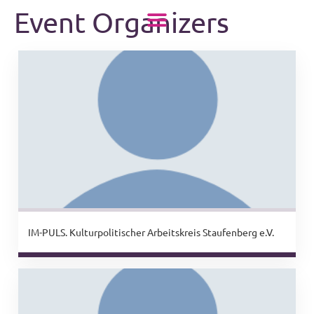
Event Organizers
springen
IM-PULS. Kulturpolitischer Arbeitskreis Staufenberg e.V.